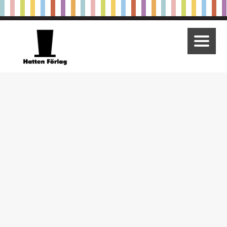
Utgivning
Våra varumärken
Ajja & Bajja
Om oss
Om Hatten Förlag
Vår värdegrund
Samarbeten
Press
Kontakta oss