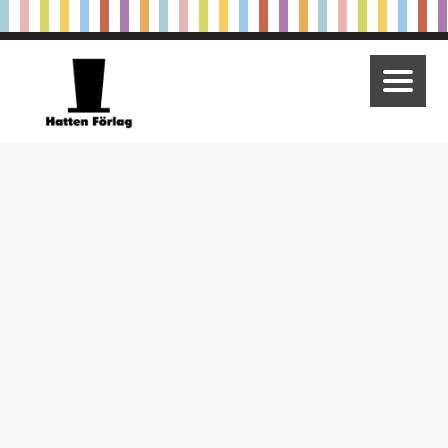
Utgivning
Våra varumärken
Ajja & Bajja
Om oss
Om Hatten Förlag
Vår värdegrund
Samarbeten
Press
Kontakta oss